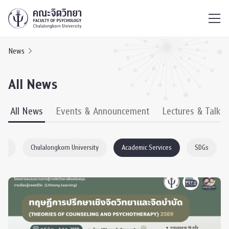
ไทย
EN
/
News
All News
All News
Events & Announcement
Lectures & Talks
ogy
Chulalongkorn University
Academic Services
SDGs