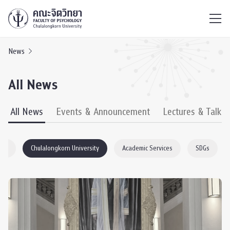
ไทย
EN
/
News
All News
All News
Events & Announcement
Lectures & Talks
ogy
Chulalongkorn University
Academic Services
SDGs