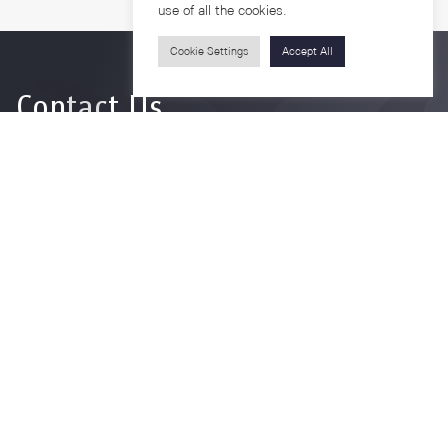
use of all the cookies.
Cookie Settings
Accept All
Contact Us
For more information please contact
Phone
+66-2218-1185
Email
psy@chula.ac.th
Facebook
Psychology CU
LinkedIn
Faculty of Psychology
Youtube
Psy Talk by Faculty of Psychology Chula