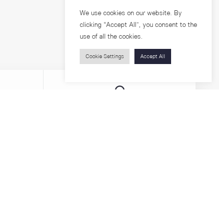
We use cookies on our website. By
clicking “Accept All”, you consent to the
use of all the cookies.
Cookie Settings
Accept All
Visitors
roups
Feature Articles
Workshops
About
Jobs