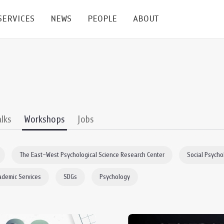
SERVICES
NEWS
PEOPLE
ABOUT
enters and Groups
Feature Articles
All News
Faculty
Our Mission
 Facilities
Academic Service
Events & Announcement
Staffs
Alumni
Graduate
ublications
PSY Stats Clinic
Lectures & Talks
Post-docs
เชิดชูศิษย์เก่า
alks
Workshops
Jobs
Master's and PhD
e
Wellness Center
Workshops
Management
Giving
The East–West Psychological Science Research Center
Social Psycho
nal Conference & Symposium
Psychological Center for Effective Organization
Jobs
Annual Reports
ademic Services
SDGs
Psychology
Life Di
Contact Us
ties
CU Radio
Intranet