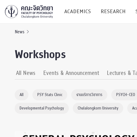
ACADEMICS
RESEARCH
News
Research C
Workshops
Resources &
Undergraduate
Research P
All News
Events & Announcement
Lectures & T
Bachelor of Science
(B.Sc.)
Conferenc
All
PSY Stats Clinic
งานบริการวิชาการ
PSYCH-CEO
Internatio
Developmental Psychology
Chulalongkorn University
Ac
TICP 2023
Current Students
SSBW Activi