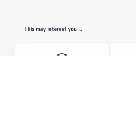
This may interest you ...
Prospective Students
Lectu
Undergraduate
Even
Graduate
Alumn
Events & Announcement
Our P