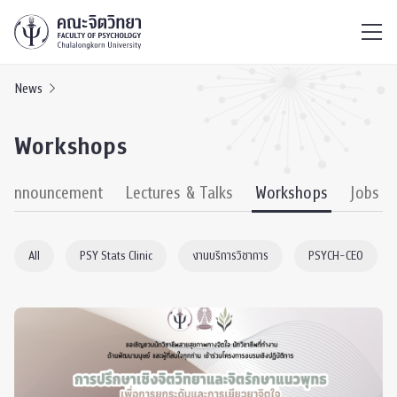
ไทย
EN
/
News
Workshops
& Announcement
Lectures & Talks
Workshops
Jobs
All
PSY Stats Clinic
งานบริการวิชาการ
PSYCH-CEO