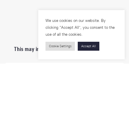
We use cookies on our website. By
clicking “Accept All”, you consent to the
use of all the cookies.
Cookie Settings
Accept All
This may interest you ...
Prospective Students
Students & Staffs
Researchers
Visitors