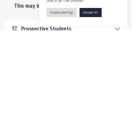
use of all the cookies.
This may interest you ...
Cookie Settings
Accept All
Prospective Students
Students & Staffs
Researchers
Visitors