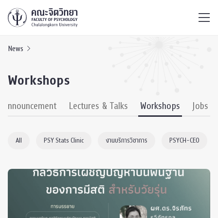
ไทย
EN
/
News
Workshops
& Announcement
Lectures & Talks
Workshops
Jobs
All
PSY Stats Clinic
งานบริการวิชาการ
PSYCH-CEO