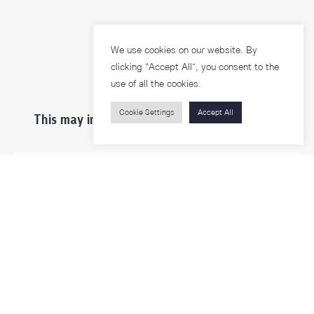
We use cookies on our website. By
clicking “Accept All”, you consent to the
use of all the cookies.
Cookie Settings
Accept All
This may interest you ...
Prospective Students
Students & Staffs
Researchers
Visitors