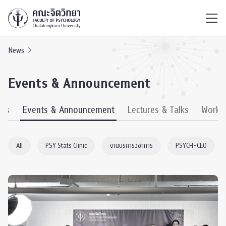
ไทย
EN
/
News
Events & Announcement
ews
Events & Announcement
Lectures & Talks
Works
All
PSY Stats Clinic
งานบริการวิชาการ
PSYCH-CEO