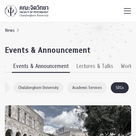
ไทย
EN
/
News
Events & Announcement
ews
Events & Announcement
Lectures & Talks
Works
ogy
Chulalongkorn University
Academic Services
SDGs