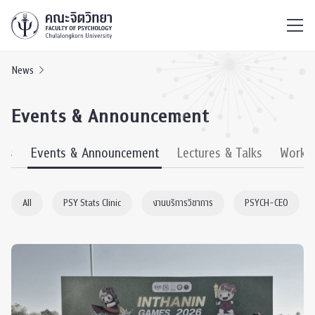
ไทย
EN
/
News
Events & Announcement
ews
Events & Announcement
Lectures & Talks
Works
All
PSY Stats Clinic
งานบริการวิชาการ
PSYCH-CEO