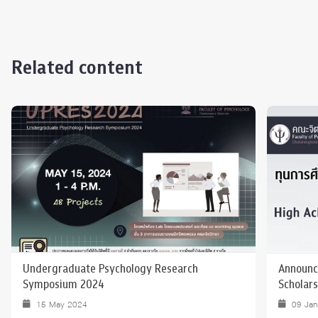
Related content
Undergraduate Psychology Research
Announc
Symposium 2024
Scholars
15 May 2024
09 Ja