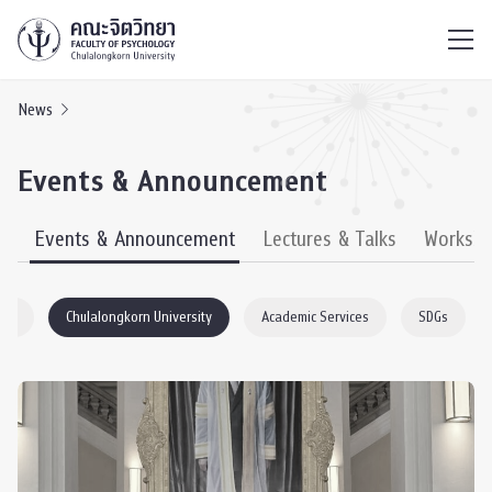
ไทย
EN
/
News
Events & Announcement
s
Events & Announcement
Lectures & Talks
Worksh
ogy
Chulalongkorn University
Academic Services
SDGs