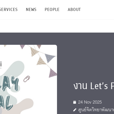
SERVICES
NEWS
PEOPLE
ABOUT
enters and Groups
Feature Articles
All News
Faculty
Our Mission
 Facilities
Academic Service
Events & Announcement
Staffs
Alumni
Graduate
ublications
PSY Stats Clinic
Lectures & Talks
Post-docs
เชิดชูศิษย์เก่า
Master's and PhD
e
Wellness Center
Workshops
Management
Giving
งาน Let’s 
nal Conference & Symposium
Psychological Center for Effective Organization
Jobs
Annual Reports
Life Di
Contact Us
24 Nov 2025
ties
CU Radio
Intranet
ศูนย์จิตวิทยาพัฒนา