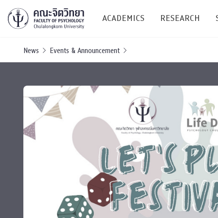
ACADEMICS
RESEARCH
News
Events & Announcement
Research C
Resources &
Undergraduate
Research P
Bachelor of Science
(B.Sc.)
Conferenc
Internatio
TICP 2023
Current Students
SSBW Activi