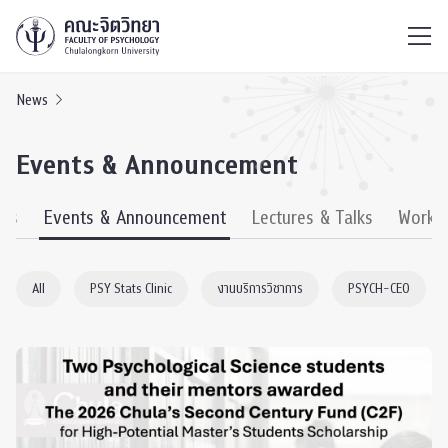
ไทย
EN
/
News
Events & Announcement
ews
Events & Announcement
Lectures & Talks
Works
All
PSY Stats Clinic
งานบริการวิชาการ
PSYCH-CEO