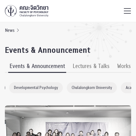
ไทย
EN
/
News
Events & Announcement
s
Events & Announcement
Lectures & Talks
Worksh
y
Developmental Psychology
Chulalongkorn University
Acade