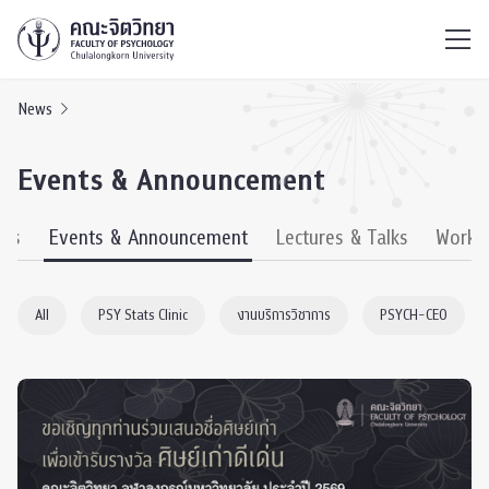
ไทย
EN
/
News
Events & Announcement
ews
Events & Announcement
Lectures & Talks
Works
All
PSY Stats Clinic
งานบริการวิชาการ
PSYCH-CEO