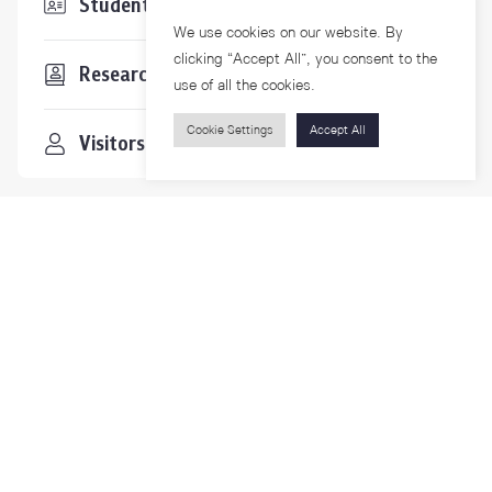
Students & Staffs
We use cookies on our website. By
clicking “Accept All”, you consent to the
Researchers
use of all the cookies.
Cookie Settings
Accept All
Visitors
Contact Us
For more information please contact
Phone
+66-2218-1185