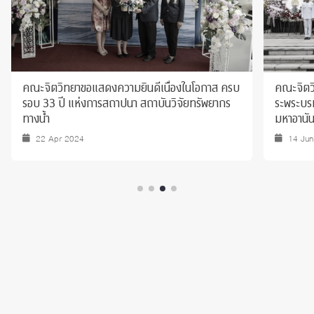
คณะจิตวิทยาขอแสดงความยินดีเนื่องในโอกาส ครบ
คณะจิตวิ
รอบ 33 ปี แห่งการสถาปนา สถาบันวิจัยทรัพยากร
ระพระบร
ทางน้ำ
มหาอานั
22 Apr 2024
14 Ju