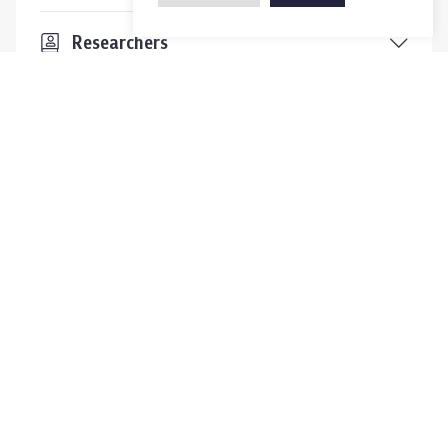
Researchers
Visitors
Contact Us
For more information please contact
Phone
+66-2218-1185
Email
psy@chula.ac.th