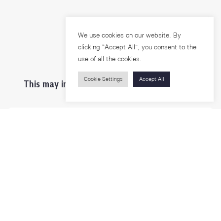
We use cookies on our website. By
clicking “Accept All”, you consent to the
use of all the cookies.
Cookie Settings
Accept All
This may interest you ...
Prospective Students
Students & Staffs
Researchers
Visitors