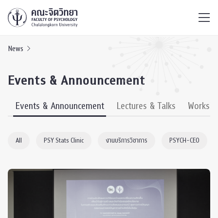
ไทย
EN
/
News
Events & Announcement
s
Events & Announcement
Lectures & Talks
Worksh
All
PSY Stats Clinic
งานบริการวิชาการ
PSYCH-CEO