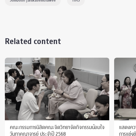
Somboon Jarukasemthawee
TIMS
Related content
คณะกรรมการนิสิตคณะจิตวิทยาจัดกิจกรรมน้อมใจ
แสดงความ
วันทาคณาจารย์ ประจำปี 2568
การแข่งข