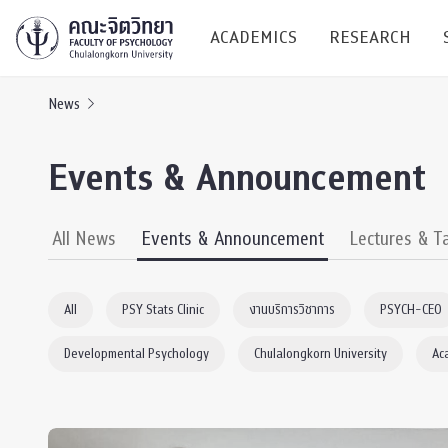
ACADEMICS
RESEARCH
News
Research C
Events & Announcement
Resources &
Undergraduate
Research P
All News
Events & Announcement
Lectures & T
Bachelor of Science
(B.Sc.)
Conferenc
All
PSY Stats Clinic
งานบริการวิชาการ
PSYCH-CEO
Internatio
Developmental Psychology
Chulalongkorn University
Ac
TICP 2023
Current Students
SSBW Activi