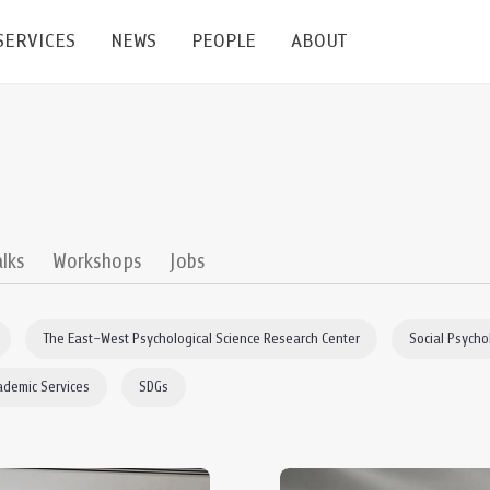
SERVICES
NEWS
PEOPLE
ABOUT
enters and Groups
Feature Articles
All News
Faculty
Our Mission
 Facilities
Academic Service
Events & Announcement
Staffs
Alumni
Graduate
ublications
PSY Stats Clinic
Lectures & Talks
Post-docs
เชิดชูศิษย์เก่า
alks
Workshops
Jobs
Master's and PhD
e
Wellness Center
Workshops
Management
Giving
The East–West Psychological Science Research Center
Social Psycho
nal Conference & Symposium
Psychological Center for Effective Organization
Jobs
Annual Reports
ademic Services
SDGs
Life Di
Contact Us
ties
CU Radio
Intranet