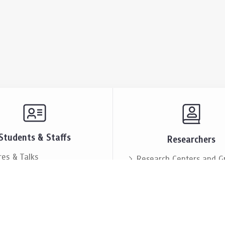
Students & Staffs
Researchers
res & Talks
Research Centers and G
ts & Announcement
Resources & Facilities
i Society
Lectures & Talks
eople
Our People