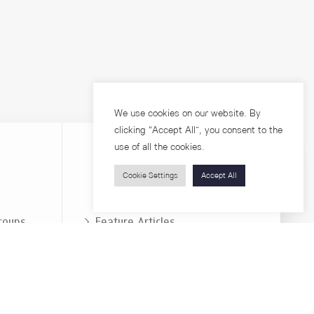
We use cookies on our website. By
clicking “Accept All”, you consent to the
use of all the cookies.
Cookie Settings
Accept All
Visitors
roups
Feature Articles
Workshops
About
Jobs