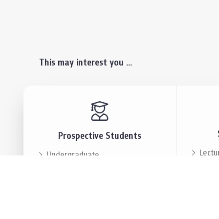
This may interest you ...
Prospective Students
Lectu
Undergraduate
Even
Graduate
Alumn
Events & Announcement
Our P