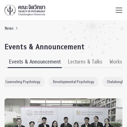
ไทย
EN
/
News
Events & Announcement
s
Events & Announcement
Lectures & Talks
Worksh
Counseling Psychology
Developmental Psychology
Chulalongkor