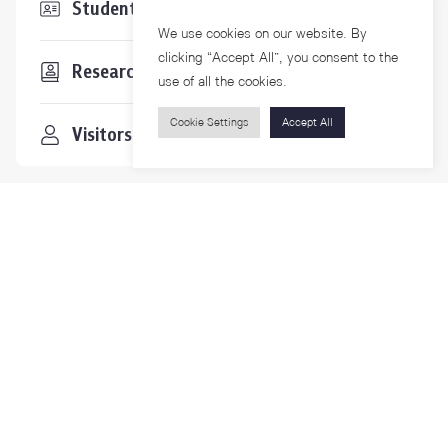
Students & Staffs
We use cookies on our website. By
clicking “Accept All”, you consent to the
Researchers
use of all the cookies.
Cookie Settings
Accept All
Visitors
Contact Us
For more information please contact
Phone
+66-2218-1185