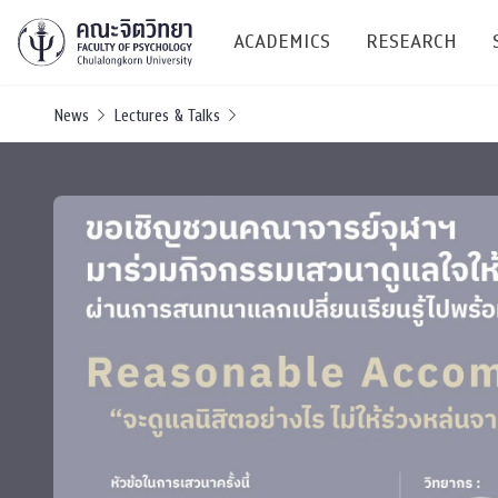
ACADEMICS
RESEARCH
News
Lectures & Talks
Research C
Resources &
Undergraduate
Research P
Bachelor of Science
(B.Sc.)
Conferenc
Internatio
TICP 2023
Current Students
SSBW Activi