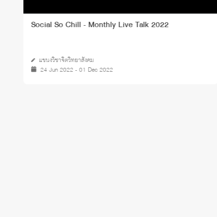
Clinical Cognitive Neuroscience research seminars
"Serotoninergic Effects on Cognition"
10 Mar 2023