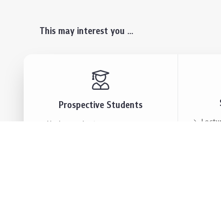
This may interest you ...
Prospective Students
Lectu
Undergraduate
Even
Graduate
Alumn
Events & Announcement
Our P