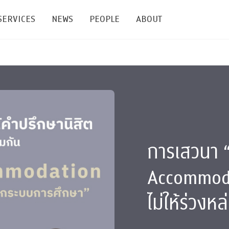
SERVICES
NEWS
PEOPLE
ABOUT
enters and Groups
Feature Articles
All News
Faculty
Our Mission
 Facilities
Academic Service
Events & Announcement
Staffs
Alumni
Graduate
ublications
PSY Stats Clinic
Lectures & Talks
Post-docs
เชิดชูศิษย์เก่า
Master's and PhD
e
Wellness Center
Workshops
Management
Giving
การเสวนา 
nal Conference & Symposium
Psychological Center for Effective Organization
Jobs
Annual Reports
Accommodat
Life Di
Contact Us
ไม่ให้ร่วง
ties
CU Radio
Intranet