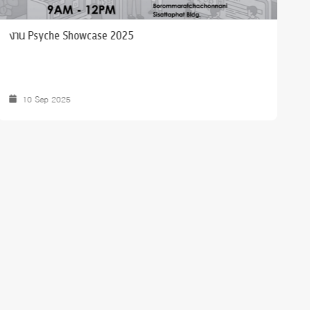
ง
Boosting Research Impact Series Vol. 2: Neural
sensitivity and facilitation in visual word
processing of typical and dyslexic readers
East-West Psychological Science Research Center
13 May 2024