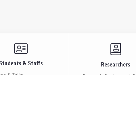
Students & Staffs
Researchers
res & Talks
Research Centers and G
ts & Announcement
Resources & Facilities
i Society
Lectures & Talks
eople
Our People