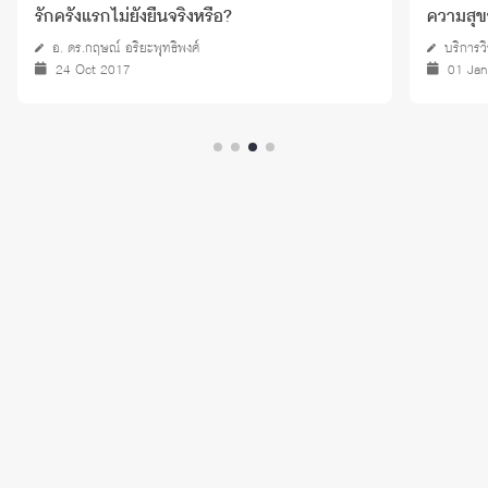
รักครั้งแรกไม่ยั่งยืนจริงหรือ?
ความสุข
อ. ดร.กฤษณ์ อริยะพุทธิพงศ์
บริการว
24 Oct 2017
01 Ja