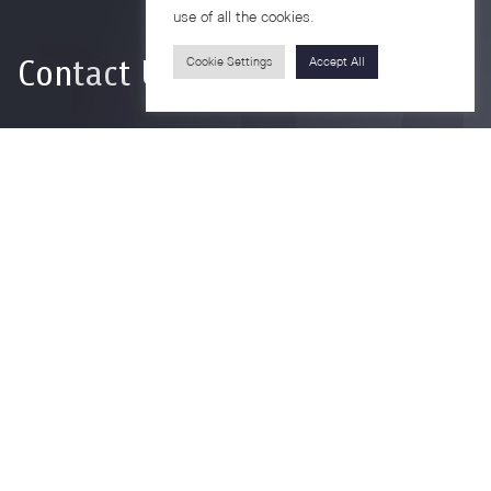
use of all the cookies.
Contact Us
Cookie Settings
Accept All
For more information please contact
Phone
+66-2218-1185
Email
psy@chula.ac.th
Facebook
Psychology CU
LinkedIn
Faculty of Psychology
Youtube
Psy Talk by Faculty of Psychology Chula