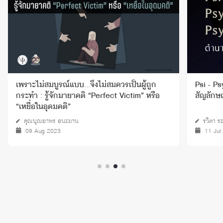
เพราะไม่สมบูรณ์แบบ...จึงไม่สมควรเป็นผู้ถูก
Psi - P
กระทำ : รู้จักมายาคติ “Perfect Victim” หรือ
สัญลักษ
“เหยื่อในอุดมคติ”
คุณบุณยาพร อนะมาน
รวิตา ระ
09 Aug 2023
11 Jul