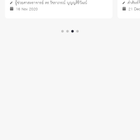
ผู้ช่วยศาสตราจารย์ ดร.วัชราภรณ์ บุญญศิริวัฒน์
คำศัพท์
16 Nov 2020
21 De