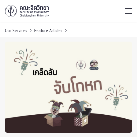
ไทย
EN
/
Our Services
Feature Articles