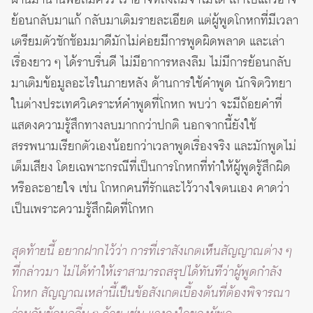
ผ่านมานานพอสมควร เราอาจหลงลืมจำไม่ได้ เล่าไปแล้วอาจ
ย้อนกลับมาแก้ กลับมาเติมรายละเอียด แต่ผู้พูดโกหกที่มีเวลา
เตรียมตัวซักซ้อมมาดีมักไม่ค่อยมีการพูดผิดพลาด และเล่า
เรื่องยาว ๆ ได้ราบรื่นดี ไม่มีอาการหลงลืม ไม่มีการย้อนกลับ
มาเติมข้อมูลอะไรในภายหลัง ด้านการใช้คำพูด นักจิตวิทยา
ในต่างประเทศวิเคราะห์คำพูดที่โกหก พบว่า จะมีถ้อยคำที่
แสดงความรู้สึกทางลบมากกว่าปกติ นอกจากนี้ยังใช้
สรรพนามเรียกตัวเองน้อยกว่าเวลาพูดเรื่องจริง และมักพูดไม่
เต็มเสียง โดยเฉพาะกรณีที่เป็นการโกหกที่ทำให้ผู้พูดรู้สึกผิด
หรือละอายใจ เช่น โกหกคนที่รักและไว้วางใจตนเอง คาดว่า
เป็นเพราะความรู้สึกผิดที่โกหก
สุดท้ายนี้ อยากฝากไว้ว่า การที่เราสังเกตเห็นสัญญาณต่าง ๆ
ที่กล่าวมา ไม่ได้ทำให้เราสามารถสรุปได้ทันทีว่าผู้พูดกำลัง
โกหก สัญญาณเหล่านี้เป็นข้อสังเกตเบื้องต้นที่ต้องพิจารณา