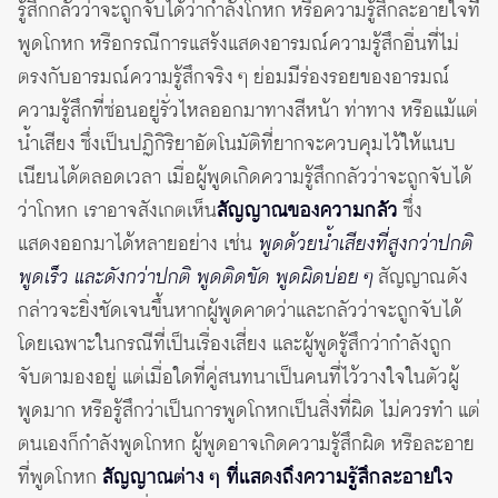
รู้สึกกลัวว่าจะถูกจับได้ว่ากำลังโกหก หรือความรู้สึกละอายใจที่
พูดโกหก หรือกรณีการแสร้งแสดงอารมณ์ความรู้สึกอื่นที่ไม่
ตรงกับอารมณ์ความรู้สึกจริง ๆ ย่อมมีร่องรอยของอารมณ์
ความรู้สึกที่ซ่อนอยู่รั่วไหลออกมาทางสีหน้า ท่าทาง หรือแม้แต่
น้ำเสียง ซึ่งเป็นปฏิกิริยาอัตโนมัติที่ยากจะควบคุมไว้ให้แนบ
เนียนได้ตลอดเวลา เมื่อผู้พูดเกิดความรู้สึกกลัวว่าจะถูกจับได้
ว่าโกหก เราอาจสังเกตเห็น
สัญญาณของความกลัว
ซึ่ง
แสดงออกมาได้หลายอย่าง เช่น
พูดด้วยน้ำเสียงที่สูงกว่าปกติ
พูดเร็ว และดังกว่าปกติ พูดติดขัด พูดผิดบ่อย ๆ
สัญญาณดัง
กล่าวจะยิ่งชัดเจนขึ้นหากผู้พูดคาดว่าและกลัวว่าจะถูกจับได้
โดยเฉพาะในกรณีที่เป็นเรื่องเสี่ยง และผู้พูดรู้สึกว่ากำลังถูก
จับตามองอยู่ แต่เมื่อใดที่คู่สนทนาเป็นคนที่ไว้วางใจในตัวผู้
พูดมาก หรือรู้สึกว่าเป็นการพูดโกหกเป็นสิ่งที่ผิด ไม่ควรทำ แต่
ตนเองก็กำลังพูดโกหก ผู้พูดอาจเกิดความรู้สึกผิด หรือละอาย
ที่พูดโกหก
สัญญาณต่าง ๆ ที่แสดงถึงความรู้สึกละอายใจ