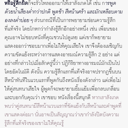
หรือรู้สึกผิด
ก็จะรั่วไหลออกมาให้เราสังเกตได้ เช่น ก
ารพูด
ด้วยน้ำเสียงต่ำกว่าปกติ พูดช้า สีหน้าเศร้า และมักเหลือบตาม
องลงต่ำบ่อย ๆ
ส่วนกรณีที่เป็นการพยายามซ่อนความรู้สึก
ที่แท้จริง โดยโกหกว่ากำลังรู้สึกอีกอย่างหนึ่ง เช่น เพื่อนของ
คุณอาจไม่ชอบหนังที่คุณชวนไปดูเลย แต่เขาก็พยายาม
แสดงออกว่าชอบมากเพื่อไม่ให้คุณเสียใจ เขาจึงต้องเผชิญกับ
ความขัดแย้งระหว่างการแสดงอารมณ์ความรู้สึก 2 อย่าง แต่
อย่างที่กล่าวไปเมื่อสักครู่นี้ว่า ปฏิกิริยาทางอารมณ์มักเป็นไป
โดยอัตโนมัติ ดังนั้น ความรู้สึกแรกที่แท้จริงอาจปรากฏขึ้นบน
สีหน้าทันทีในแวบแรกที่พูดกันถึงหนังเรื่องดังกล่าว แต่เพื่อไม่
ให้คู่สนทนาเสียใจ ผู้พูดก็จะพยายามยิ้มแย้มเพื่อกลบเกลื่อน
และบอกกับคุณว่า เขาชอบ หนังเรื่องนี้สนุกดี
หากเราสังเกต
พบว่าคู่สนทนามีสีหน้าแวบแรกที่ขัดแย้งกับสีหน้าและคำพูดที่
เขาแสดงต่อมา นั่นอาจเป็นสัญญาณว่าเขากำลังปิดบังความ
รู้สึกที่แท้จริงของเขาไม่ให้คุณรู้