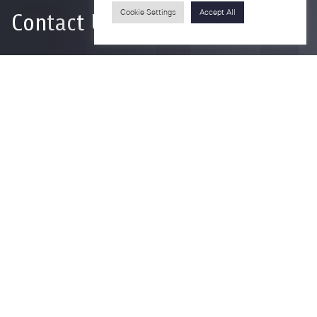
Contact Us
Cookie Settings
Accept All
For more information please contact
Phone
+66-2218-1185
Email
psy@chula.ac.th
Facebook
Psychology CU
LinkedIn
Faculty of Psychology
Youtube
Psy Talk by Faculty of Psychology Chula