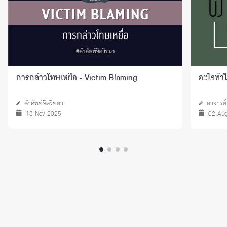
การกล่าวโทษเหยื่อ - Victim Blaming
อะไรทำใ
คำศัพท์จิตวิทยา
อาจารย์
13 Nov 2025
02 Au