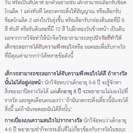
วัน หรือเป็นสัปดาห์ ยกตัวอย่างเช่น เด็กสามารถเลือกรับช็อค
โกแล็ต 1 แท่งทันที โดยกดกระดิ่งให้สัญญาณ หรือเลือกรับ
ช็อคโกแล็ต 2 แท่งในวันรุ่งขึ้น หรือเลือกรับกล่องดินสอที่มี 6
สี ทันที หรือรับดินสอที่มี 12 สี ในอีกสองวันข้างหน้า เป็นต้น
ผลจากการวิจัยทำให้นักจิตวิทยาสามารถสรุป
ปัจจัยที่ทำให้
เด็กชะลอการได้รับความพึงพอใจ
หรือ รอคอยเพื่อรับรางวัล
ที่มีคุณค่ามากกว่าได้หลายข้อดังนี้
เด็กจะสามารถชะลอการได้รับความพึงพอใจได้ดี ถ้ารางวัล
นั้นไม่ได้อยู่ต่อหน้
า นักวิจัยพบว่า
เด็กอายุ 5-6 ปี จะรู้จักหา
สิ่งของมาปิดรางวัลได้
แต่
เด็กอายุ 8 ปี
จะพยายามไม่มองไปที่
รางวัล และพูดเตือนตนเอง
ว่า “ถ้าฉันกดกระดิ่งเดี๋ยวนี้ฉันจะได้
สิ่งนี้ แต่ถ้าฉันรอคอยฉันได้สิ่งนั้น”
การเบี่ยงเบนความสนใจไปจากรางวัล
นักวิจัยพบว่าเด็กอายุ
4-5 ปี พยายาม
ทำกิจกรรมอื่นที่ไม่เกี่ยวข้องกับรางวัลในขณะ