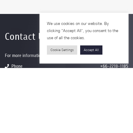
We use cookies on our website. By
clicking “Accept All”, you consent to the
Contact Us
use of all the cookies.
Cookie Settings
Accept All
For more information please contact
Phone
+66-2218-1185
Email
psy@chula.ac.th
Facebook
Psychology CU
LinkedIn
Faculty of Psychology
Youtube
Psy Talk by Faculty of Psychology Chula