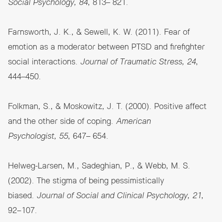
Social Psychology, 84
, 813– 821.
Farnsworth, J. K., & Sewell, K. W. (2011). Fear of
emotion as a moderator between PTSD and firefighter
social interactions.
Journal of Traumatic Stress, 24
,
444–450.
Folkman, S., & Moskowitz, J. T. (2000). Positive affect
and the other side of coping.
American
Psychologist, 55
, 647– 654.
Helweg-Larsen, M., Sadeghian, P., & Webb, M. S.
(2002). The stigma of being pessimistically
biased.
Journal of Social and Clinical Psychology, 21
,
92−107.