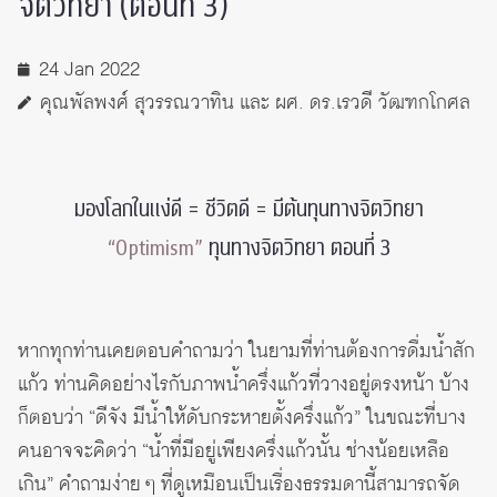
จิตวิทยา (ตอนที่ 3)
24 Jan 2022
คุณพัลพงศ์ สุวรรณวาทิน และ ผศ. ดร.เรวดี วัฒฑกโกศล
มองโลกในแง่ดี = ชีวิตดี = มีต้นทุนทางจิตวิทยา
“Optimism”
ทุนทางจิตวิทยา ตอนที่ 3
หากทุกท่านเคยตอบคำถามว่า ในยามที่ท่านต้องการดื่มน้ำสัก
แก้ว ท่านคิดอย่างไรกับภาพน้ำครึ่งแก้วที่วางอยู่ตรงหน้า บ้าง
ก็ตอบว่า “ดีจัง มีน้ำให้ดับกระหายตั้งครึ่งแก้ว” ในขณะที่บาง
คนอาจจะคิดว่า “น้ำที่มีอยู่เพียงครึ่งแก้วนั้น ช่างน้อยเหลือ
เกิน” คำถามง่าย ๆ ที่ดูเหมือนเป็นเรื่องธรรมดานี้สามารถจัด