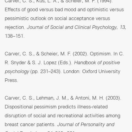
Carver, C. S., Kus, L. A., & Scheier, M. F. (1994).
Effects of good versus bad mood and optimistic versus
pessimistic outlook on social acceptance versus
rejection.
Journal of Social and Clinical Psychology, 13
,
138−151.
Carver, C. S., & Scheier, M. F. (2002). Optimism. In C.
R. Snyder & S. J. Lopez (Eds.).
Handbook of positive
psychology
(pp. 231–243). London: Oxford University
Press.
Carver, C. S., Lehman, J. M., & Antoni, M. H. (2003).
Dispositional pessimism predicts illness-related
disruption of social and recreational activities among
breast cancer patients.
Journal of Personality and