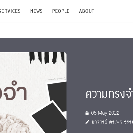
SERVICES
NEWS
PEOPLE
ABOUT
enters and Groups
Feature Articles
All News
Faculty
Our Mission
 Facilities
Academic Service
Events & Announcement
Staffs
Alumni
Graduate
ublications
PSY Stats Clinic
Lectures & Talks
Post-docs
เชิดชูศิษย์เก่า
Master's and PhD
e
Wellness Center
Workshops
Management
Giving
ความทรงจำ
nal Conference & Symposium
Psychological Center for Effective Organization
Jobs
Annual Reports
Life Di
Contact Us
05 May 2022
อาจารย์ ดร.พจ ธรร
ties
CU Radio
Intranet