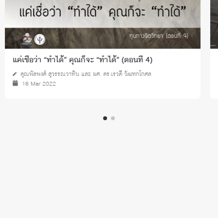
แค่เชื่อว่า “ทำได้” คุณก็จะ “ทำได้” (ตอนที่ 4)
คุณพัลพงศ์ สุวรรณวาทิน และ ผศ. ดร.เรวดี วัฒฑกโกศล
16 Mar 2022