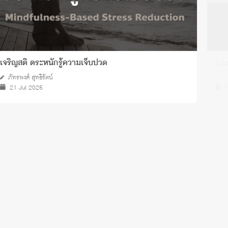
E
เจริญสติ ตระหนักรู้ความเจ็บปวด
ภัทรพงศ์ สุทธิรัตน์
21 Jul 2025