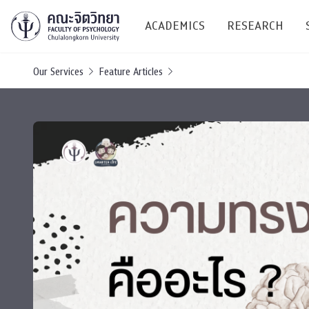
ACADEMICS
RESEARCH
Our Services
Feature Articles
Research C
Resources &
Undergraduate
Research P
Bachelor of Science
(B.Sc.)
Conferenc
Internatio
TICP 2023
Current Students
SSBW Activi