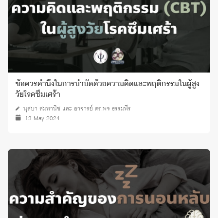
ข้อควรคำนึงในการบำบัดด้วยความคิดและพฤติกรรมในผู้สูง
วัยโรคซึมเศร้า
นุสบา สมพานิช และ อาจารย์ ดร.พจ ธรรมพีร
13 May 2024