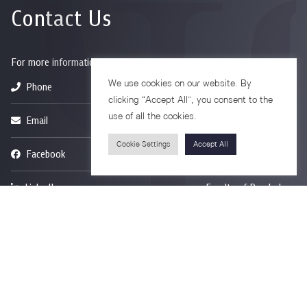
Contact Us
For more information please contact
We use cookies on our website. By
Phone
+66-2218-1185
clicking “Accept All”, you consent to the
use of all the cookies.
Email
psy@chula.ac.th
Cookie Settings
Accept All
Facebook
Psychology CU
LinkedIn
Faculty of Psychology
Youtube
Psy Talk by Faculty of Psychology Chula