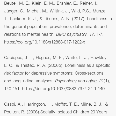
Beutel, M. E., Klein, E. M., Brähler, E., Reiner, I.,
Jünger, C., Michal, M., Wiltink, J., Wild, P.S., Münzel,
T., Lackner, K. J., & Tibubos, A. N. (2017). Loneliness in
the general population: prevalence, determinants and
relations to mental health.
BMC psychiatry, 17
, 1-7.
https://doi.org/10.1186/s12888-017-1262-x
Cacioppo, J. T., Hughes, M. E., Waite, L. J., Hawkley,
L. C., & Thisted, R. A. (2006b). Loneliness as a specific
risk factor for depressive symptoms: Cross-sectional
and longitudinal analyses.
Psychology and aging, 21
(1),
140-151.
https://doi.org/10.1037/0882-7974.21.1.140
Caspi, A., Harrington, H., Moffitt, T. E., Milne, B. J., &
Poulton, R. (2006).Socially Isolated Children 20 Years