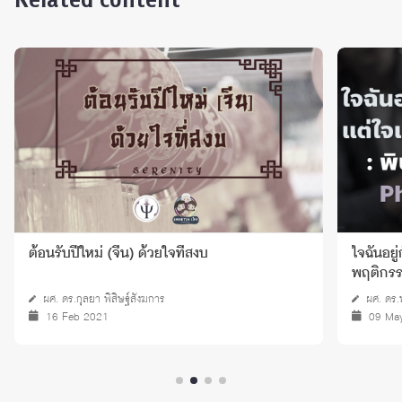
ใจฉันอยู่กับเธอ..แต่ใจเธออยู่กับใคร : พิษภัยของ
ดูแ
พฤติกรรม Phubbing (ฟับบิ้ง)
ผศ. ดร.หยกฟ้า อิศรานนท์
ผศ
09 May 2024
0