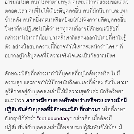
อารมณ์ไม่ดี คนที่ไม่ทำตามที่พูด คนที่มักโกหกและมีข้อแก้ตัว
ตลอดเวลา คนที่ไม่ให้เกียรติบุคคลอื่น คนที่มักนินทาและแทง
ข้างหลัง คนที่หยิ่งทะนงหรือหยิ่งยโสไม่ฟังความคิดบุคคลอื่น
ซึ่งเราก็คงปฏิเสธไม่ได้ว่า เราทุกคนก็อาจมีลักษณะนิสัยที่
กล่าวมาไม่มากก็น้อย บางครั้งเราก็แสดงออกไปโดยที่เราไม่รู้
ตัว อย่างน้อยบทความนี้ก็อาจทำให้เราตระหนักว่า ใคร ๆ ก็
อยากอยู่ใกล้บุคคลที่มีความจริงใจและเป็นกัลยาณมิตร
ลักษณะนิสัยที่กล่าวมาทำให้บุคคลที่อยู่ใกล้หงุดหงิด ไม่มี
ความสุข และอาจทำให้มีการนับถือตนเองที่ต่ำลง ดังนั้นเรามา
ดูวิธีการอยู่กับบุคคลเหล่านี้ให้มีความสุขกันค่ะ นักจิตวิทยา
แนะนำว่า
เราควรมีขอบเขตหรือช่องว่างหรือระยะห่างเมื่อมี
ปฏิสัมพันธ์กับบุคคลที่มีลักษณะนิสัยที่กล่าวมา
หรือที่ภาษา
อังกฤษใช้คำว่า
“set boundary”
กล่าวคือ เมื่อต้องมี
ปฏิสัมพันธ์กับบุคคลเหล่านี้ก็พยายามปฏิสัมพันธ์ให้น้อย มี