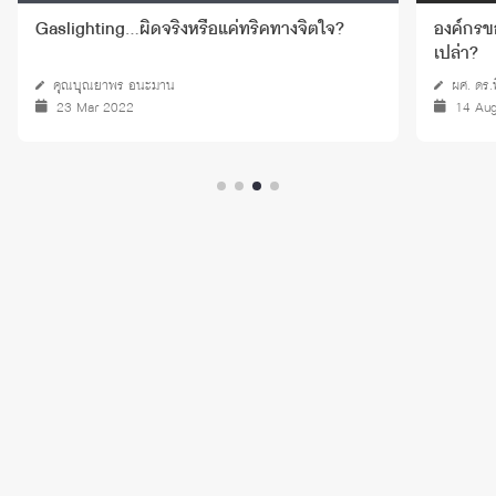
Gaslighting…ผิดจริงหรือแค่ทริคทางจิตใจ?
องค์กรข
เปล่า?
คุณบุณยาพร อนะมาน
ผศ. ดร.
23 Mar 2022
14 Au