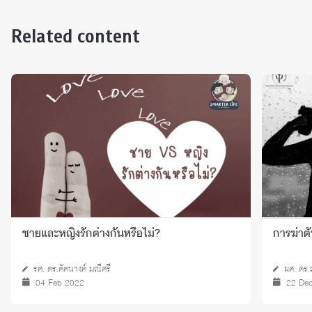
Related content
ชายและหญิงรักต่างกันหรือไม่?
การฆ่าต
รศ. ดร.คัคนางค์ มณีศรี
ผศ. ดร.ณ
04 Feb 2022
22 De