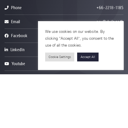
Phone
+66-2218-1185
Email
psy@chula.ac.th
We use cookies on our website. By
Facebook
Psychology CU
clicking “Accept All”, you consent to the
use of all the cookies.
LinkedIn
Faculty of Psychology
Cookie Settings
Accept All
Youtube
Psy Talk by Faculty of Psychology Chula
7th Fl. Borommaratchachonnanisisattaphat Bldg.
Rama 1 Road, Wangmai, Pathumwan
Bangkok 10330 Thailand