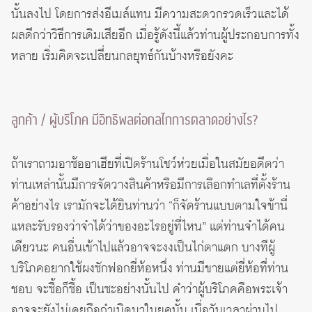
นั้นลงไป โดยการส่งอีเมล์แทน มีความสะดวกรวดเร็วและได้
ผลดีกว่าวิธีการเดิมเสียอีก เมื่อรู้ดังนี้แล้วท่านผู้ประกอบการทั้ง
หลาย เริ่มคิดจะเปลี่ยนกลยุทธ์กันบ้างหรือยังคะ
ลูกค้า / ผู้บริโภค มีอิทธิพลต่อกลไกการตลาดอย่างไร?
ถ้าเราถามอาซ้ออาเฮียที่เปิดร้านโชว์ห่วยเมื่อในสมัยอดีตว่า
ท่านเหล่านั้นมีการจัดวางสินค้าหรือมีการเลือกทำเลที่ตั้งร้าน
ค้าอย่างไร เรามักจะได้ยินท่านว่า “ก็จัดร้านแบบตามใจข้านี่
แหละรับรองว่าจำได้ว่าของอะไรอยู่ที่ไหน” แต่ท่านจำได้คน
เดียวนะ คนอื่นเข้าไปแล้วอาจจะงงเป็นไก่ตาแตก บางทีผู้
บริโภคอยากใช้ผงซักฟอกยี่ห้อหนึ่ง ท่านมีขายแต่ยี่ห้อที่ท่าน
ชอบ จะซื้อก็ซื้อ เป็นซะอย่างนั้นไป คำว่าผู้บริโภคคือพระเจ้า
อาจจะยังไม่เคยถือกำเนิดมาในยุคนั้น เมื่อวันเวลาผ่านไป