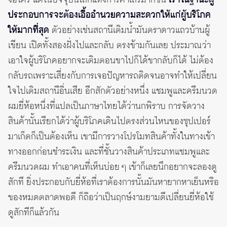
ง้อใคร แต่ในปัจจุบันโลกแห่งการค้าเสรีมากขึ้น
เราในฐานะผู้
ประกอบการจะต้องเอื้ออำนวยความสะดวกให้แก่ผู้บริโภค
ให้มากที่สุด
ตัวอย่างเช่นสถานีเติมน้ำมันตราดาวแถวบ้านผู้
เขียน เปิดทั้งสองฝั่งไปและกลับ ตรงข้ามกันเลย ประมาณว่า
เอาใจผู้บริโภคอยากจะเติมตอนขาไปก็ได้ขากลับก็ได้ ไม่ต้อง
กลับรถเพราะเสี่ยงกับการเจอปัญหารถติดจนอาจทำให้เปลี่ยน
ใจไปเติมสถานีอื่นเสีย อีกสักตัวอย่างหนึ่ง แชมพูและครีมนวด
ผมยี่ห้อหนึ่งที่แปลเป็นภาษาไทยได้ว่านกพิราบ การจัดวาง
สินค้านั้นเรียกได้ว่าผู้บริโภคเดินไปตรงส่วนไหนของซุปเปอร์
มาเก็ตก็เป็นต้องเห็น เขามีการวางโปรโมทสินค้าทั้งในทางเข้า
ทางออกก่อนชำระเงิน และที่ชั้นวางสินค้าประเภทแชมพูและ
ครีมนวดผม ทำเอาคนที่เห็นบ่อย ๆ เข้าก็เลยนึกอยากจะลองดู
สักที ยิ่งประกอบกับยี่ห้อที่เราต้องการนั้นมันหายากหาเย็นหรือ
ของหมดตลาดพอดี ก็ถือว่าเป็นฤกษ์งามยามดีเปลี่ยนยี่ห้อใช้
ดูสักทีก็แล้วกัน