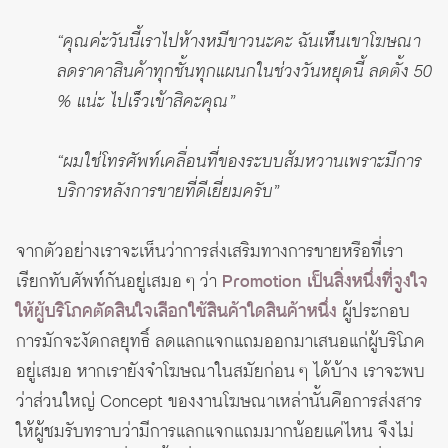
“คุณค่ะวันนี้เราไปห้างหมีขาวนะคะ ฉันเห็นเขาโฆษณา
ลดราคาสินค้าทุกชั้นทุกแผนกในช่วงวันหยุดนี้ ลดตั้ง 50
% แน่ะ ไปเร็วเข้าสิคะคุณ”
“ผมใช่โทรศัพท์เคลื่อนที่ของระบบส้มหวานเพราะมีการ
บริการหลังการขายที่ดีเยี่ยมครับ”
จากตัวอย่างเราจะเห็นว่าการส่งเสริมทางการขายหรือที่เรา
เรียกทับศัพท์กันอยู่เสมอ ๆ ว่า
Promotion เป็นสิ่งหนึ่งที่จูงใจ
ให้ผู้บริโภคตัดสินใจเลือกใช้สินค้าใดสินค้าหนึ่ง
ผู้ประกอบ
การมักจะงัดกลยุทธิ์ ลดแลกแจกแถมออกมาเสนอแก่ผู้บริโภค
อยู่เสมอ หากเรายังจำโฆษณาในสมัยก่อน ๆ ได้บ้าง เราจะพบ
ว่าส่วนใหญ่ Concept ของงานโฆษณาเหล่านั้นคือการส่งสาร
ให้ผู้ชมรับทราบว่ามีการแลกแจกแถมมากน้อยแค่ไหน จึงไม่