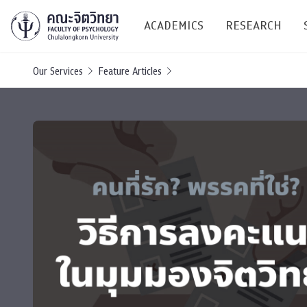
ACADEMICS
RESEARCH
Our Services
Feature Articles
Research C
Resources &
Undergraduate
Research P
Bachelor of Science
(B.Sc.)
Conferenc
Internatio
TICP 2023
Current Students
SSBW Activi