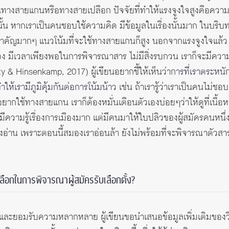
นทางสายแกนหรือทางสายเปลือก ปัจจัยที่ทำให้แรงจูงใจสูงคือความชอ
น หากเราเป็นคนชอบใช้ความคิด มีข้อมูลในเรื่องนั้นมาก ในบริบทนี้
นี้สำคัญมากๆ แนวโน้มที่จะใช้ทางสายแกนก็สูง นอกจากแรงจูงใจแล
่ง่วง มีเวลาเพียงพอในการพิจารณาสาร ไม่มีสิ่งรบกวน เราก็จะมีค
y & Hinsenkamp, 2017) ผู้เขียนอยากชี้ให้เห็นว่า
การที่เราตระหนั
้เรามีภูมิคุ้มกันต่อการโน้มน้าว
เช่น ถ้าเรารู้ว่าเราเป็นคนไม่ช
เราอยากใช้ทางสายแกน เราก็ต้องหมั่นเตือนตัวเองบ่อยๆว่าให้ดูที่เนื้
มีความรู้เรื่องการเมืองมาก แต่มีคนมาให้ใบปลิวของผู้สมัครคนหนึ่ง
งอ่าน เพราะตอนนี้สมองเราอ่อนล้า ยังไม่พร้อมที่จะพิจารณาตัวสาร
อกในการพิจารณาผู้สมัครรับเลือกตั้ง?
จและยอมรับความหลากหลาย ผู้เขียนขอนำเสนอข้อมูลเพิ่มเติมของว