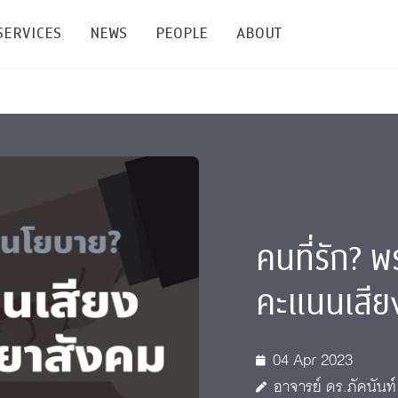
SERVICES
NEWS
PEOPLE
ABOUT
enters and Groups
Feature Articles
All News
Faculty
Our Mission
 Facilities
Academic Service
Events & Announcement
Staffs
Alumni
Graduate
ublications
PSY Stats Clinic
Lectures & Talks
Post-docs
เชิดชูศิษย์เก่า
Master's and PhD
คนที่รัก? พ
e
Wellness Center
Workshops
Management
Giving
คะแนนเสีย
nal Conference & Symposium
Psychological Center for Effective Organization
Jobs
Annual Reports
Life Di
Contact Us
04 Apr 2023
ties
CU Radio
Intranet
อาจารย์ ดร.ภัคนันท์