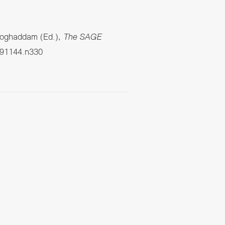
 Moghaddam (Ed.),
The SAGE
391144.n330