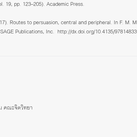
l. 19, pp. 123–205). Academic Press.
017). Routes to persuasion, central and peripheral. In F. M.
SAGE Publications, Inc.
http://dx.doi.org/10.4135/9781483
คม คณะจิตวิทยา