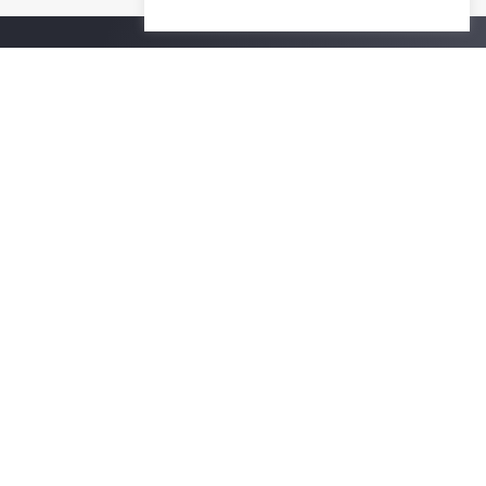
Contact Us
For more information please contact
Phone
+66-2218-1185
Email
psy@chula.ac.th
Facebook
Psychology CU
LinkedIn
Faculty of Psychology
Youtube
Psy Talk by Faculty of Psychology Chula