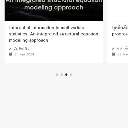
Inferential information in multivariate
บุคลิกลั
statistics: An integrated structural equation
procras
modeling approach
Dr. Fei Gu
คำศัพท์
23 Apr 2024
22 Ma