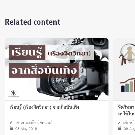
Related content
เรียนรู้ (เรื่องจิตวิทยา) จากสื่อบันเทิง
จิตวิทยา
มาใช้ใ
ผศ. ดร.หยกฟ้า อิศรานนท์
บริการว
08 May 2019
09 Au