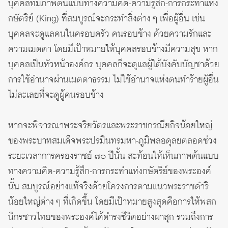
บุคคลที่มีภาพต้นแบบทางความคิด-ความรู้สึก-การกระทำแห่ง
กษัตริย์ (King) ที่สมบูรณ์จะกระทำสิ่งต่าง ๆ เพื่อผู้อื่น เช่น
บุคคลจะดูแลคนในครอบครัว คนรอบข้าง ด้วยความรักและ
ความเมตตา โดยมีเป้าหมายให้บุคคลรอบข้างมีความสุข หาก
บุคคลเป็นหัวหน้าองค์กร บุคคลก็จะดูแลผู้ใต้บังคับบัญชาด้วย
การใช้อำนาจผ่านเมตตาธรรม ไม่ใช้อำนาจแห่งตนทำร้ายผู้อื่น
ไม่ละเลยที่จะดูผู้คนรอบข้าง
หากจะพิจารณาพระจริยวัตรและพระราชกรณียกิจน้อยใหญ่
ของพระบาทสมเด็จพระปรมินทรมหา-ภูมิพลอดุลยตลอดช่วง
ระยะเวลาการครองราชย์ ๗๐ ปีนั้น สะท้อนให้เห็นภาพต้นแบบ
ทางความคิด-ความรู้สึก-การกระทำแห่งกษัตริย์ของพระองค์
นั้น สมบูรณ์อย่างแท้จริงด้วยโครงการตามแนวพระราชดำริ
น้อยใหญ่ต่าง ๆ ที่เกิดขึ้น โดยมีเป้าหมายสูงสุดคือการให้พสก
นิกรชาวไทยของพระองค์ได้ดำรงชีวิตอย่างผาสุก รวมถึงการ