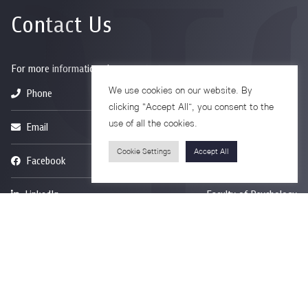
Contact Us
For more information please contact
We use cookies on our website. By
Phone
+66-2218-1185
clicking “Accept All”, you consent to the
use of all the cookies.
Email
psy@chula.ac.th
Cookie Settings
Accept All
Facebook
Psychology CU
LinkedIn
Faculty of Psychology
Youtube
Psy Talk by Faculty of Psychology Chula