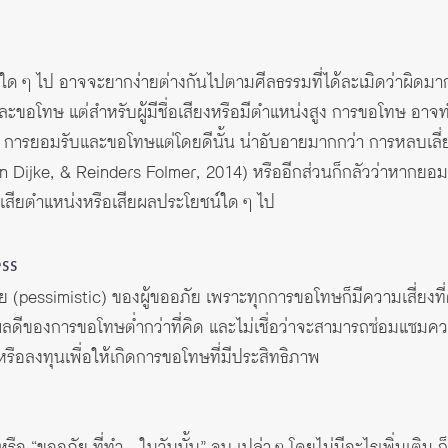
ด ๆ ไป อาจจะยากง่ายต่างกันไปตามศีลธรรมที่ได้ละเมิดว่าผิดมากแค
ขอโทษ แต่สำหรับผู้มีชื่อเสียงหรือมีตำแหน่งสูง การขอโทษ อาจท
 การยอมรับและขอโทษแต่โดยดีนั้น น่าอับอายมากกว่า การหลบเลี
n Dijke, & Reinders Folmer, 2014) หรืออีกส่วนก็กลัวว่าหากย
รี เสียตำแหน่งหรือเสียผลประโยชน์ใด ๆ ไป
ess
ย (pessimistic) ของผู้ขออภัย เพราะทุกการขอโทษก็มีความเสี่ยงที่
ินผลดีของการขอโทษต่ำกว่าที่คิด และไม่เชื่อว่าจะสามารถซ่อมแซม
ือลงทุนเพื่อให้เกิดการขอโทษที่มีประสิทธิภาพ
หรือ “ขออภัย ที่ทำ…ในวันนั้น” จบ เปล่า ๆ โดยไม่มีอะไรเพิ่มเติม ก