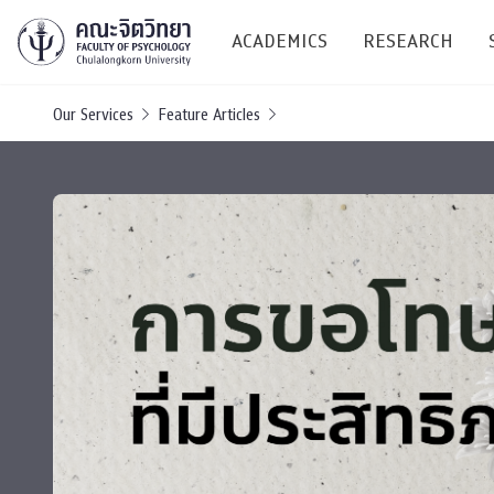
ACADEMICS
RESEARCH
Our Services
Feature Articles
Research C
Resources &
Undergraduate
Research P
Bachelor of Science
(B.Sc.)
Conferenc
Internatio
TICP 2023
Current Students
SSBW Activi