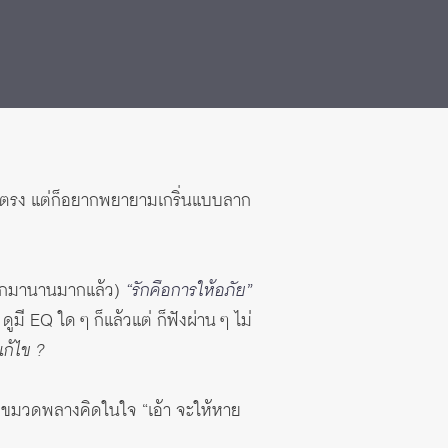
ดยตรง แต่ก็อยากพยายามเกริ่นแบบลาก
่เด็กมานานมากแล้ว)
“รักคือการให้อภัย”
มี EQ ใด ๆ ก็แล้วแต่ ก็ฟังผ่าน ๆ ไม่
ก้ไข ?
้วขมวดพลางคิดในใจ “เอ้า จะให้หาย