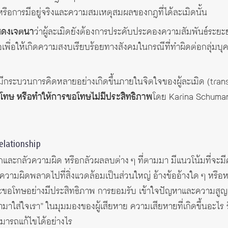
ือการมีอยู่จริงและความสมเหตุสมผลของกฎที่ได้ละเมิดนั้น
สดงเจตนา
ว่าผู้ละเมิดยังต้องการประคับประคองความสัมพันธ์ระยะ
ือเพื่อให้เกิดความสงบเรียบร้อยทางสังคมในกรณีที่ทำผิดต่อกลุ่ม
งมีกระบวนการคิดหลายอย่างเกิดขึ้นภายในจิตใจของผู้ละเมิด (transgr
รขอโทษ หรือทำให้การขอโทษไม่มีประสิทธิภาพ
โดย Karina Schumann
elationship
ะหนกและกลัวความผิด หรือกลัวผลลบต่าง ๆ ที่ตามมา มีแนวโน้มที่จะม
ความผิดพลาดไปที่สิ่งแวดล้อมเป็นส่วนใหญ่ อ้างข้ออ้างใด ๆ หรือห
่จะขอโทษอย่างมีประสิทธิภาพ การยอมรับ เข้าใจปัญหาและความสูญเสียท
มาใส่ใจเรา” ในมุมมองของผู้เสียหาย ความเสียหายที่เกิดขึ้นอะไร ร
ามารถแก้ไขได้อย่างไร