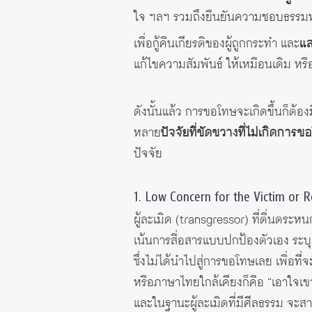
ใจ ฯลฯ รวมถึงยืนยันความชอบธรรมหร
เพื่อกู้คืนเกียรติของผู้ถูกกระทำ และ
แ
แก้ไขความสัมพันธ์ ให้เหมือนเดิม หร
ดังนั้นแล้ว การขอโทษจะเกิดขึ้นก็ต้อ
หลาย
ปัจจัยที่ขัดขวางที่ไม่เกิดกา
ปัจจัย
1. Low Concern for the Victim or R
ผู้ละเมิด (transgressor) ที่ตื่นตร
เน้นการสื่อสารแบบปกป้องตัวเอง ระบุ
ซึ่งไม่ได้นำไปสู่การขอโทษเลย เพื่อที
หรือภาษาไทยใกล้เคียงก็คือ “เอาใจเขา
และในฐานะผู้ละเมิดที่มีศีลธรรม จะส