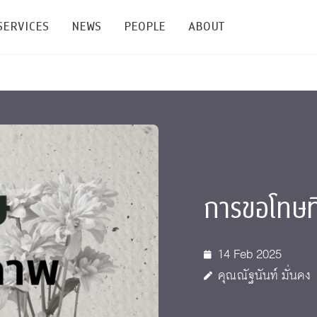
SERVICES
NEWS
PEOPLE
ABOUT
enters and Groups
Feature Articles
All News
Faculty
Our Mission
 Facilities
Academic Service
Events & Announcement
Staffs
Alumni
Graduate
ublications
PSY Stats Clinic
Lectures & Talks
Post-docs
เชิดชูศิษย์เก่า
Master's and PhD
การขอโทษที
e
Wellness Center
Workshops
Management
Giving
nal Conference & Symposium
Psychological Center for Effective Organization
Jobs
Annual Reports
14 Feb 2025
Life Di
Contact Us
คุณณัฐนันท์ มั่นคง
ties
CU Radio
Intranet