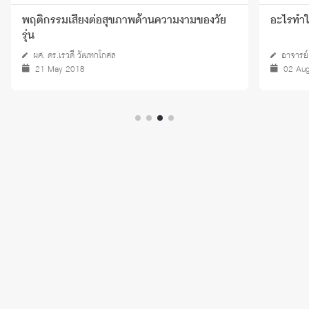
พฤติกรรมเสี่ยงต่อสุขภาพด้านความงามของวัย
อะไรทำใ
รุ่น
ผศ. ดร.เรวดี วัฒฑกโกศล
อาจารย์
21 May 2018
02 Au