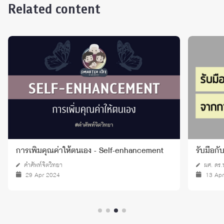
Related content
การเพิ่มคุณค่าให้ตนเอง - Self-enhancement
รับมือก
คำศัพท์จิตวิทยา
ผศ. ดร.
29 Apr 2024
13 Ap