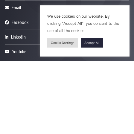
Email
psy@chula.ac.th
We use cookies on our website. By
Facebook
Psychology CU
clicking “Accept All”, you consent to the
use of all the cookies.
LinkedIn
Faculty of Psychology
Cookie Settings
Accept All
Youtube
Psy Talk by Faculty of Psychology Chula
7th Fl. Borommaratchachonnanisisattaphat Bldg.
Rama 1 Road, Wangmai, Pathumwan
Bangkok 10330 Thailand
Privacy Policy