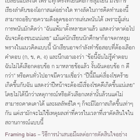
เปลี่ยนแปลงได้ เพราะทุกครั้งที่โยนคือการสุ่มโยน มิใช่การ
เรียงลำดับของโอกาสแต่อย่างใด ทางลัดในการคิดทำนองนี้
สามารถอธิบายความดึงดูดของการเล่นพนันได้ เพราะผู้เล่น
การพนันมักคิดว่า “ฉันแพ้มาตั้งหลายตาแล้ว แสดงว่าตาต่อไป
ฉันจะต้องชนะแน่เลย” แม้แต่นักเรียนนักศึกษาก็อาจตกหลุม
พรางในแนวคิดแบบนี้ นักเรียนอาจกำลังทำข้อสอบที่ต้องเลือก
คำตอบ (ก, ข, ค, ง) และนึกเอาเองว่า “ข้อนี้ฉันไม่รู้คำตอบ
ฉันไม่ได้เลือกตอบข้อ ก มาหลายข้อแล้ว งั้นฉันตอบข้อ ก ดี
กว่า” หรือคนทั่วไปอาจมีความเชื่อว่า “ปีนี้มีแต่เรื่องโชคร้าย
เกิดขึ้นกับฉัน แสดงว่าปีหน้าจะต้องมีเรื่องโชคดีเกิดขึ้นแน่เลย”
โดยไม่ได้นึกว่าเหตุการณ์หรือตัวเลือกเหล่านั้นล้วนแต่ไม่
สามารถคาดเดาได้ และผลลัพธ์ใด ๆ ก็จะมีโอกาสเกิดขึ้นเท่าๆ
กัน แต่เรามักจะไม่ใช้เหตุผลเท่าที่ควรในเวลาที่เราตัดสินใจใน
สถานการณ์แบบนี้
Framing bias
–
วิธีการนำเสนอมีผลต่อการตัดสินใจอย่าง