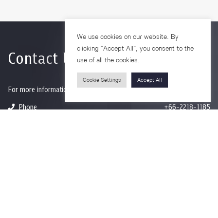
We use cookies on our website. By
clicking “Accept All”, you consent to the
Contact Us
use of all the cookies.
Cookie Settings
Accept All
For more information please contact
Phone
+66-2218-1185
Email
psy@chula.ac.th
Facebook
Psychology CU
LinkedIn
Faculty of Psychology
Youtube
Psy Talk by Faculty of Psychology Chula