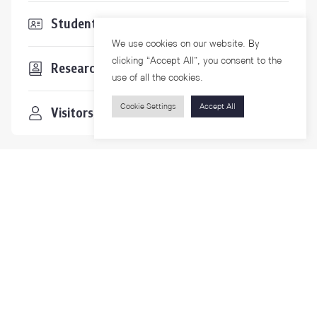
Students & Staffs
We use cookies on our website. By
clicking “Accept All”, you consent to the
Researchers
use of all the cookies.
Cookie Settings
Accept All
Visitors
Contact Us
For more information please contact
Phone
+66-2218-1185