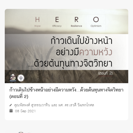
ก้าวเดินไปข้างหน้าอย่างมีความหวัง…ด้วยต้นทุนทางจิตวิทยา
(ตอนที่ 2)
คุณพัลพงศ์ สุวรรณวาทิน และ ผศ. ดร.เรวดี วัฒฑกโกศล
08 Sep 2021