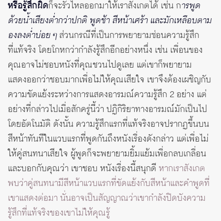
หรือรู้สึกผิด
ก็จะรั่วไหลออกมาให้เราสังเกตได้ เช่น ก
ารพูด
ด้วยน้ำเสียงต่ำกว่าปกติ พูดช้า สีหน้าเศร้า และมักเหลือบตาม
องลงต่ำบ่อย ๆ
ส่วนกรณีที่เป็นการพยายามซ่อนความรู้สึก
ที่แท้จริง โดยโกหกว่ากำลังรู้สึกอีกอย่างหนึ่ง เช่น เพื่อนของ
คุณอาจไม่ชอบหนังที่คุณชวนไปดูเลย แต่เขาก็พยายาม
แสดงออกว่าชอบมากเพื่อไม่ให้คุณเสียใจ เขาจึงต้องเผชิญกับ
ความขัดแย้งระหว่างการแสดงอารมณ์ความรู้สึก 2 อย่าง แต่
อย่างที่กล่าวไปเมื่อสักครู่นี้ว่า ปฏิกิริยาทางอารมณ์มักเป็นไป
โดยอัตโนมัติ ดังนั้น ความรู้สึกแรกที่แท้จริงอาจปรากฏขึ้นบน
สีหน้าทันทีในแวบแรกที่พูดกันถึงหนังเรื่องดังกล่าว แต่เพื่อไม่
ให้คู่สนทนาเสียใจ ผู้พูดก็จะพยายามยิ้มแย้มเพื่อกลบเกลื่อน
และบอกกับคุณว่า เขาชอบ หนังเรื่องนี้สนุกดี
หากเราสังเกต
พบว่าคู่สนทนามีสีหน้าแวบแรกที่ขัดแย้งกับสีหน้าและคำพูดที่
เขาแสดงต่อมา นั่นอาจเป็นสัญญาณว่าเขากำลังปิดบังความ
รู้สึกที่แท้จริงของเขาไม่ให้คุณรู้