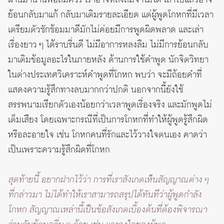
ผ่านมานานพอสมควร เราอาจหลงลืมจำไม่ได้ เล่าไปแล้วอาจ
ย้อนกลับมาแก้ กลับมาเติมรายละเอียด แต่ผู้พูดโกหกที่มีเวลา
เตรียมตัวซักซ้อมมาดีมักไม่ค่อยมีการพูดผิดพลาด และเล่า
เรื่องยาว ๆ ได้ราบรื่นดี ไม่มีอาการหลงลืม ไม่มีการย้อนกลับ
มาเติมข้อมูลอะไรในภายหลัง ด้านการใช้คำพูด นักจิตวิทยา
ในต่างประเทศวิเคราะห์คำพูดที่โกหก พบว่า จะมีถ้อยคำที่
แสดงความรู้สึกทางลบมากกว่าปกติ นอกจากนี้ยังใช้
สรรพนามเรียกตัวเองน้อยกว่าเวลาพูดเรื่องจริง และมักพูดไม่
เต็มเสียง โดยเฉพาะกรณีที่เป็นการโกหกที่ทำให้ผู้พูดรู้สึกผิด
หรือละอายใจ เช่น โกหกคนที่รักและไว้วางใจตนเอง คาดว่า
เป็นเพราะความรู้สึกผิดที่โกหก
สุดท้ายนี้ อยากฝากไว้ว่า การที่เราสังเกตเห็นสัญญาณต่าง ๆ
ที่กล่าวมา ไม่ได้ทำให้เราสามารถสรุปได้ทันทีว่าผู้พูดกำลัง
โกหก สัญญาณเหล่านี้เป็นข้อสังเกตเบื้องต้นที่ต้องพิจารณา