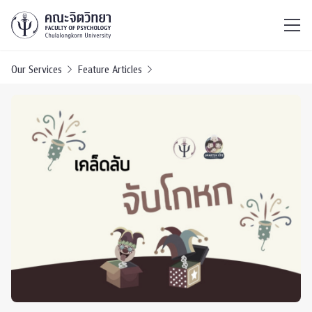
ไทย
EN
/
Our Services
Feature Articles