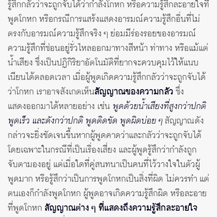
รู้สึกกลัวว่าจะถูกจับได้ว่ากำลังโกหก หรือความรู้สึกละอายใจที่
พูดโกหก หรือกรณีการแสร้งแสดงอารมณ์ความรู้สึกอื่นที่ไม่
ตรงกับอารมณ์ความรู้สึกจริง ๆ ย่อมมีร่องรอยของอารมณ์
ความรู้สึกที่ซ่อนอยู่รั่วไหลออกมาทางสีหน้า ท่าทาง หรือแม้แต่
น้ำเสียง ซึ่งเป็นปฏิกิริยาอัตโนมัติที่ยากจะควบคุมไว้ให้แนบ
เนียนได้ตลอดเวลา เมื่อผู้พูดเกิดความรู้สึกกลัวว่าจะถูกจับได้
ว่าโกหก เราอาจสังเกตเห็น
สัญญาณของความกลัว
ซึ่ง
แสดงออกมาได้หลายอย่าง เช่น
พูดด้วยน้ำเสียงที่สูงกว่าปกติ
พูดเร็ว และดังกว่าปกติ พูดติดขัด พูดผิดบ่อย ๆ
สัญญาณดัง
กล่าวจะยิ่งชัดเจนขึ้นหากผู้พูดคาดว่าและกลัวว่าจะถูกจับได้
โดยเฉพาะในกรณีที่เป็นเรื่องเสี่ยง และผู้พูดรู้สึกว่ากำลังถูก
จับตามองอยู่ แต่เมื่อใดที่คู่สนทนาเป็นคนที่ไว้วางใจในตัวผู้
พูดมาก หรือรู้สึกว่าเป็นการพูดโกหกเป็นสิ่งที่ผิด ไม่ควรทำ แต่
ตนเองก็กำลังพูดโกหก ผู้พูดอาจเกิดความรู้สึกผิด หรือละอาย
ที่พูดโกหก
สัญญาณต่าง ๆ ที่แสดงถึงความรู้สึกละอายใจ