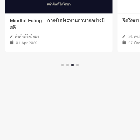
Mindful Eating – การรับประทานอาหารอย่างมี
จิตวิทยา
สติ
คำศัพท์จิตวิทยา
ผศ. ดร.
01 Apr 2020
27 Oc