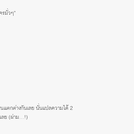
ครมั่วๆ”
่น
แตกต่าง
กันเลย นั่นแปลความได้ 2
ปเลย (ผ่าม…!)