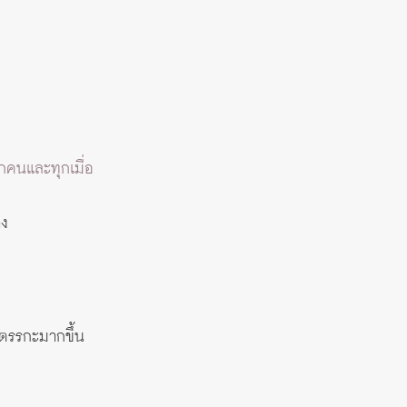
กคนและทุกเมื่อ
าง
ีตรรกะมากขึ้น