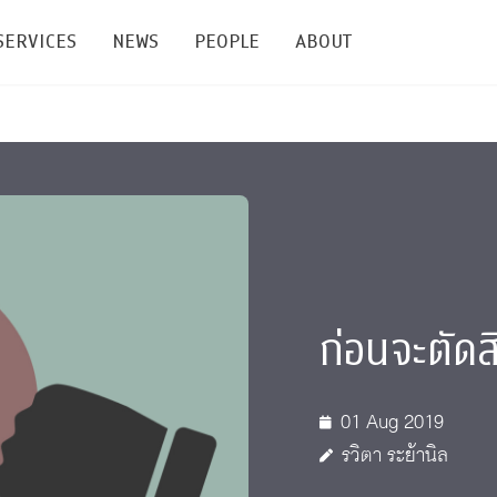
SERVICES
NEWS
PEOPLE
ABOUT
enters and Groups
Feature Articles
All News
Faculty
Our Mission
 Facilities
Academic Service
Events & Announcement
Staffs
Alumni
Graduate
ublications
PSY Stats Clinic
Lectures & Talks
Post-docs
เชิดชูศิษย์เก่า
Master's and PhD
e
Wellness Center
Workshops
Management
Giving
ก่อนจะตัดสิ
nal Conference & Symposium
Psychological Center for Effective Organization
Jobs
Annual Reports
Life Di
Contact Us
01 Aug 2019
รวิตา ระย้านิล
ties
CU Radio
Intranet