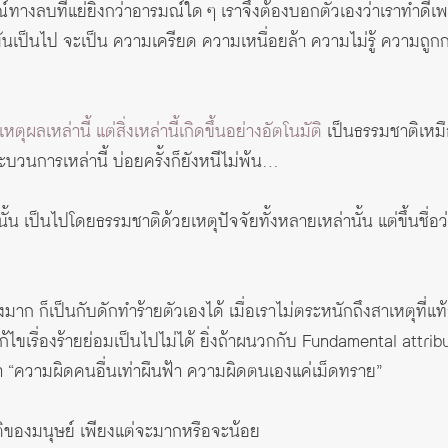
มณ์ทางลบที่แย่ยิ่งกว่าอารมณ์ใด ๆ เราจึงต้องบอกตัวเองว่าเราทำดีเพ
นเป็นไป จะเป็น ความเครียด ความเหนื่อยล้า ความไม่รู้ ความถูก
หตุผลเหล่านี้ แต่สิ่งเหล่านี้เกิดขึ้นอย่างอัตโนมัติ
เป็นธรรมชาติเหมื
ะบวนการเหล่านี้ บ่อยครั้งก็ยังหนีไม่พ้น…
ั้น เป็นไปโดยธรรมชาติด้วยเหตุปัจจัยทั้งหลายเหล่านั้น แต่ขึ้นชื่อ
องมาก ก็เป็นกับดักทำร้ายตัวเองได้ เมื่อเราไม่ตระหนักถึงสาเหตุที่แ
แก้ไขเรื่องร้ายย่อมเป็นไปไม่ได้ ยิ่งถ้าผนวกกับ Fundamental attri
รา “ความผิดคนอื่นเท่าผืนฟ้า ความผิดตนเองแค่เม็ดทราย”
ติของมนุษย์ เพียงแต่จะมากหรือจะน้อย