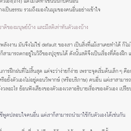
ัวเอง(เก่ง) แต่ไม่ได้ทำเช่นนั้นกับคนอื่น
ย่างเป็นธรรม รวมถึงมองในมุมของคนอื่นอย่างเข้าใจ
ติของมนุษย์บ้าง และมีสติเท่าทันตัวเองบ้าง
ดพลังงาน มันจึงไม่ใช่ default ของเรา เป็นสิ่งที่แม้เราเคยทำได้ ก็
ีก็สามารถตกอยู่ในวิถีของปุถุชนได้ ดังนั้นสติจึงเป็นเรื่องที่ต้องฝึ
การฝึกฝนที่ไม่สิ้นสุด แต่จะว่าง่ายก็ง่าย เพราะจุดเริ่มต้นเล็ก ๆ คื
 หรือยั้งตัวเองไม่อยู่ตอนวิพากษ์ (หรือบริภาษ) คนอื่น แต่เราสา
กกังวลอะไร ย้อนฟังเสียงของตัวเองเวลาอธิบายเรื่องของตัวเอง เปร
ใช้พูดปลอบใจคนอื่น แต่เราก็สามารถนำมาใช้กับตัวเองได้เช่นกัน