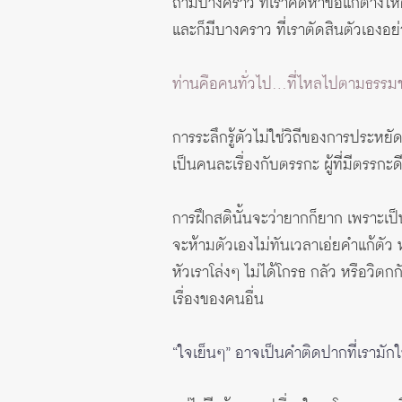
ถ้ามีบางคราว ที่เราคิดหาข้อแก้ต่างให้ต
และก็มีบางคราว ที่เราตัดสินตัวเองอ
ท่านคือคนทั่วไป…ที่ไหลไปตามธรรมชา
การระลึกรู้ตัวไม่ใช่วิถีของการประหยั
เป็นคนละเรื่องกับตรรกะ ผู้ที่มีตรรกะด
การฝึก
สติ
นั้นจะว่ายากก็ยาก เพราะเป็น
จะห้ามตัวเองไม่ทันเวลาเอ่ยคำแก้ตัว
หัวเราโล่งๆ ไม่ได้โกรธ กลัว หรือวิต
เรื่องของคนอื่น
“ใจเย็นๆ” อาจเป็นคำติดปากที่เรามัก