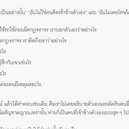
ยเป็นอย่างนั้น” “ฉันไม่ใช่คนคิดเข้าข้างตัวเอง” และ “ฉันไม่เคยโทษใ
ราใช้รถใช้ถนนผิดกฎจราจร
เราบอกตัวเองว่าอย่างไร
ผิดกฏจราจร
เราคิดถึงเขาว่าอย่างไร
งไร
ู้สึกกับเขาเช่นไร
ะไร
แต่ละคนมีเหตุผลอะไร
ณ์ แล้วได้คำตอบเช่นเดิม คือเราไม่เคยอธิบายตัวเองและตัดสินคนอื
เหนือสัญชาตญาณเหล่านั้น ท่านก็เป็นคนที่เข้าข้างตัวเองแบบสุด ๆ ไ