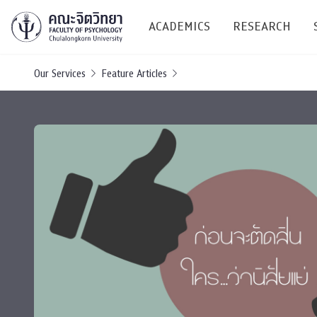
ACADEMICS
RESEARCH
Our Services
Feature Articles
Research C
Resources &
Undergraduate
Research P
Bachelor of Science
(B.Sc.)
Conferenc
Internatio
TICP 2023
Current Students
SSBW Activi