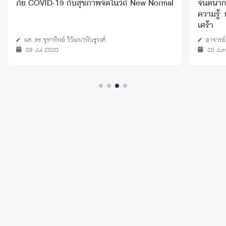
ภัย COVID-19 กับสุขภาพจิตในวิถี New Normal
จินตนาก
ความรู้:
เศร้า
ผศ. ดร.จุฑาทิพย์ วิวัฒนาพันธุวงศ์
อาจารย์
09 Jul 2020
20 Ju