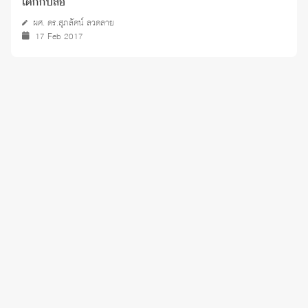
เด็กกับสื่อ
ผศ. ดร.สุภลัคน์ ลวดลาย
17 Feb 2017