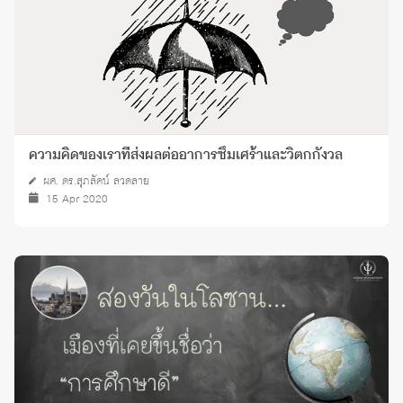
ความคิดของเราที่ส่งผลต่ออาการซึมเศร้าและวิตกกังวล
ผศ. ดร.สุภลัคน์ ลวดลาย
15 Apr 2020