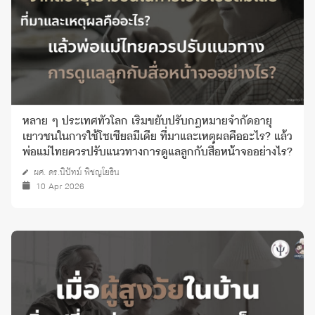
หลาย ๆ ประเทศทั่วโลก เริ่มขยับปรับกฎหมายจำกัดอายุ
เยาวชนในการใช้โซเชียลมีเดีย ที่มาและเหตุผลคืออะไร? แล้ว
พ่อแม่ไทยควรปรับแนวทางการดูแลลูกกับสื่อหน้าจออย่างไร?
ผศ. ดร.นิปัทม์ พิชญโยธิน
10 Apr 2026