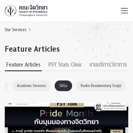
ไทย
EN
/
Our Services
Feature Articles
Feature Articles
PSY Stats Clinic
งานบริการวิชาการ
gy
Academic Services
SDGs
Radio Documentary Script