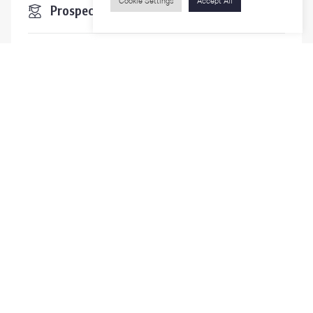
Cookie Settings
Accept All
Prospective Students
Students & Staffs
Researchers
Visitors
Contact Us
For more information please contact