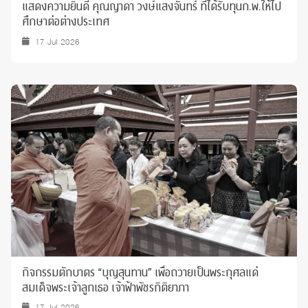
แสดงความยินดี คุณญาดา วงษ์แสงจันทร์ ที่ได้รับทุนก.พ.ให้ไป
ศึกษาต่อต่างประเทศ
17 Jul 2026
กิจกรรมตักบาตร “บุญสุนทาน” เพื่อถวายเป็นพระกุศลแด่
สมเด็จพระเจ้าลูกเธอ เจ้าฟ้าพัชรกิติยาภา
17 Jul 2026